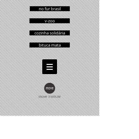
no fur brasil
v-zoo
cozinha solidária
bituca mata