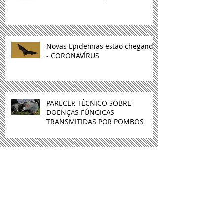
Conheça as doenças mais
comuns de 10 raças de cachorro
Novas Epidemias estão chegando
- CORONAVÍRUS
PARECER TÉCNICO SOBRE
DOENÇAS FÚNGICAS
TRANSMITIDAS POR POMBOS
Em parceria com a ONG Move
Institute Prefeitura de São Paulo
promove uma série de oficinas
veganas g