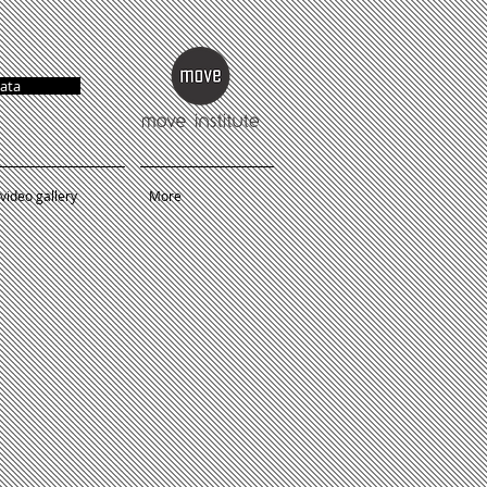
ata
video gallery
More