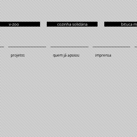
v-zoo
cozinha solidária
bituca m
projetos
quem já apoiou
imprensa